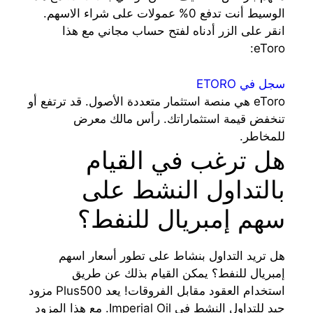
الوسيط أنت تدفع 0% عمولات على شراء الاسهم.
انقر على الزر أدناه لفتح حساب مجاني مع هذا
eToro:
سجل في ETORO
eToro هي منصة استثمار متعددة الأصول. قد ترتفع أو
تنخفض قيمة استثماراتك. رأس مالك معرض
للمخاطر.
هل ترغب في القيام
بالتداول النشط على
سهم إمبريال للنفط؟
هل تريد التداول بنشاط على تطور أسعار اسهم
إمبريال للنفط؟ يمكن القيام بذلك عن طريق
استخدام العقود مقابل الفروقات! يعد Plus500 مزود
جيد للتداول النشط في Imperial Oil. مع هذا المزود